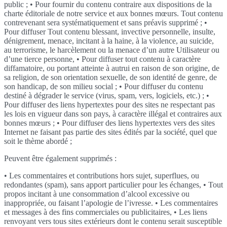
public ; • Pour fournir du contenu contraire aux dispositions de la
charte éditoriale de notre service et aux bonnes mœurs. Tout contenu
contrevenant sera systématiquement et sans préavis supprimé ; •
Pour diffuser Tout contenu blessant, invective personnelle, insulte,
dénigrement, menace, incitant à la haine, à la violence, au suicide,
au terrorisme, le harcèlement ou la menace d’un autre Utilisateur ou
d’une tierce personne, • Pour diffuser tout contenu à caractère
diffamatoire, ou portant atteinte à autrui en raison de son origine, de
sa religion, de son orientation sexuelle, de son identité de genre, de
son handicap, de son milieu social ; • Pour diffuser du contenu
destiné à dégrader le service (virus, spam, vers, logiciels, etc.) ; •
Pour diffuser des liens hypertextes pour des sites ne respectant pas
les lois en vigueur dans son pays, à caractère illégal et contraires aux
bonnes mœurs ; • Pour diffuser des liens hypertextes vers des sites
Internet ne faisant pas partie des sites édités par la société, quel que
soit le thème abordé ;
Peuvent être également supprimés :
• Les commentaires et contributions hors sujet, superflues, ou
redondantes (spam), sans apport particulier pour les échanges, • Tout
propos incitant à une consommation d’alcool excessive ou
inappropriée, ou faisant l’apologie de l’ivresse. • Les commentaires
et messages à des fins commerciales ou publicitaires, • Les liens
renvoyant vers tous sites extérieurs dont le contenu serait susceptible